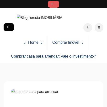
Skip
to
content
Blog floresta IMOBILIÁRIA
social
Search
Home
Comprar Imóvel
Comprar casa para arrendar: Vale o investimento?