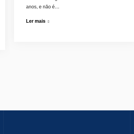
anos, e não é…
Casa
Ler mais
com
Terraço:
Vantagens
e
Oportunidades