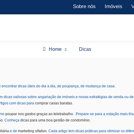
Sobre nós
Imóveis
V
Archive
Home
Dicas
for
encontrar dicas úteis do dia a dia, de poupança, de mudança de casa.
com dicas valiosas sobre angariação de imóveis e novas estratégias de venda ou de
rtigos com dicas para
comprar casas baratas
.
omo
poupar nos gastos graças ao teletrabalho
.
Prepare-se para a estação mais fri
no
.
Conheça
dicas para uma boa gestão de condomínio
.
liária
e de
marketing olfativo
.
Cada artigo tem dicas práticas para otimizar os difer