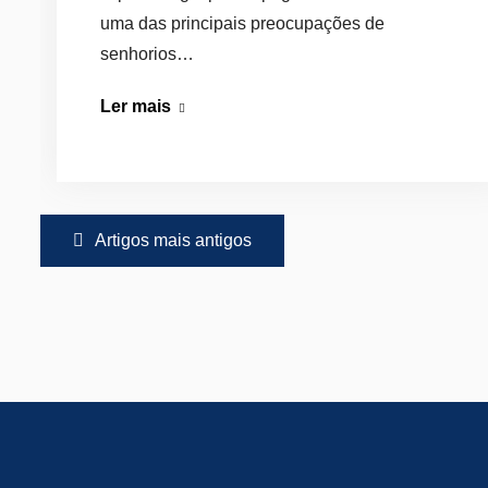
uma das principais preocupações de
senhorios…
Prazo
Ler mais
Legal
para
Pagamento
Navegação
de
Artigos mais antigos
Rendas:
de
O
artigos
Que
Diz
a
Lei?