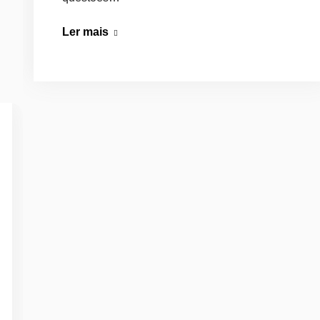
Casa
Ler mais
com
Garagem:
Melhores
Oportunidades