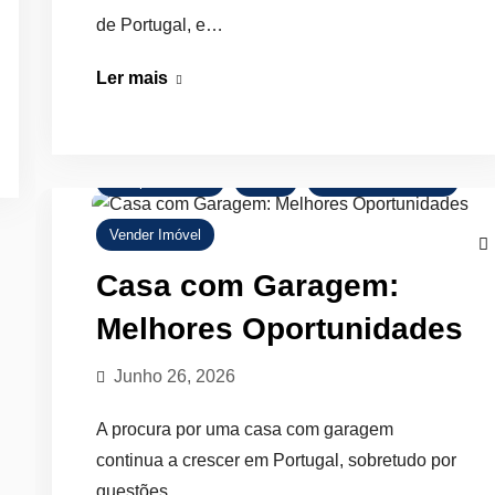
de Portugal, e…
Estúdio
Ler mais
em
Braga:
Bom
Comprar Imóvel
Dicas
Mercado Imobiliário
Investimento?
Vender Imóvel
Casa com Garagem:
Melhores Oportunidades
Junho 26, 2026
A procura por uma casa com garagem
continua a crescer em Portugal, sobretudo por
questões…