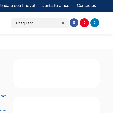
enda o seu Imóvel
Junta-te a nós
Contactos
Search
Item
Item
Item
for:
de
de
de
menu
menu
menu
a com
entes