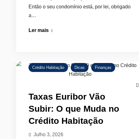
Então o seu condomínio está, por lei, obrigado
a…
Seguro
Ler mais
de
Condomínio:
Vantagens
e
Crédito Habitação
Dicas
Finanças
o
que
Diz
Taxas Euribor Vão
a
Subir: O que Muda no
Lei
Crédito Habitação
Julho 3, 2026