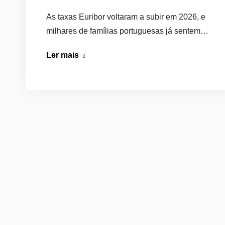
As taxas Euribor voltaram a subir em 2026, e
milhares de famílias portuguesas já sentem…
Taxas
Ler mais
Euribor
Vão
Subir:
O
que
Muda
no
Crédito
Habitação