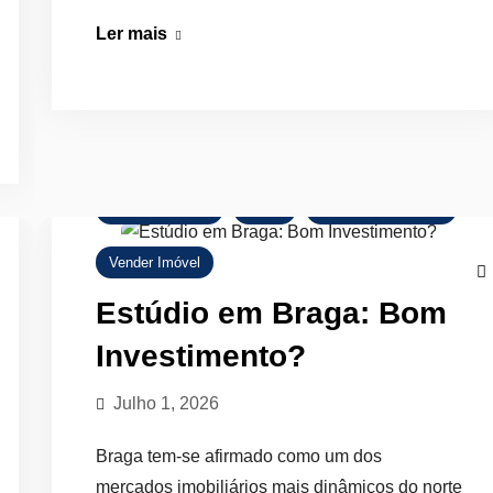
Penthouse:
Ler mais
Vantagens,
Preços
e
Cuidados
Comprar Imóvel
Dicas
Mercado Imobiliário
Vender Imóvel
Estúdio em Braga: Bom
Investimento?
Julho 1, 2026
Braga tem-se afirmado como um dos
mercados imobiliários mais dinâmicos do norte