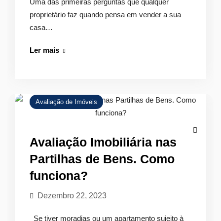
Uma das primeiras perguntas que qualquer
proprietário faz quando pensa em vender a sua
casa…
Quanto
Ler mais
vale
a
minha
casa?
Avaliação de Imóveis
Avaliação Imobiliária nas
Partilhas de Bens. Como
funciona?
Dezembro 22, 2023
Se tiver moradias ou um apartamento sujeito à