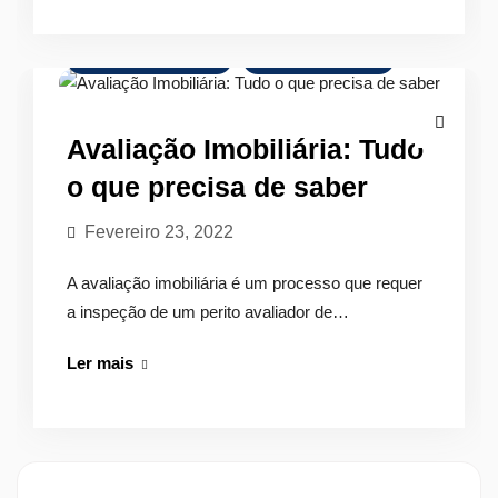
tributário:
O
Avaliação de Imóveis
Mercado Imobiliário
que
é
e
Avaliação Imobiliária: Tudo
como
o que precisa de saber
calcular
Fevereiro 23, 2022
A avaliação imobiliária é um processo que requer
a inspeção de um perito avaliador de…
Avaliação
Ler mais
Imobiliária:
Tudo
o
que