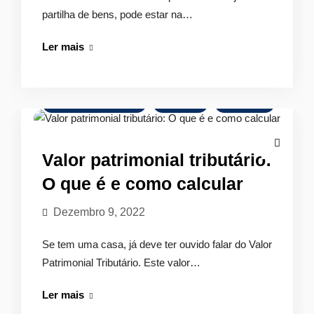
partilha de bens, pode estar na…
Avaliação
Ler mais
Imobiliária
nas
Partilhas
Avaliação de Imóveis
Glossário
Legislação
de
Bens.
Como
Valor patrimonial tributário:
funciona?
O que é e como calcular
Dezembro 9, 2022
Se tem uma casa, já deve ter ouvido falar do Valor
Patrimonial Tributário. Este valor…
Valor
Ler mais
patrimonial