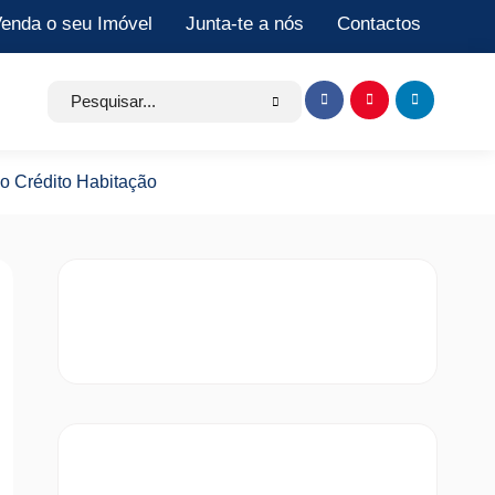
enda o seu Imóvel
Junta-te a nós
Contactos
Search
Item
Item
Item
for:
de
de
de
menu
menu
menu
o Crédito Habitação