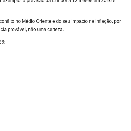
or exemplo, a previsão da Euribor a 12 meses em 2026 é
nflito no Médio Oriente e do seu impacto na inflação, por
ncia provável, não uma certeza.
26: