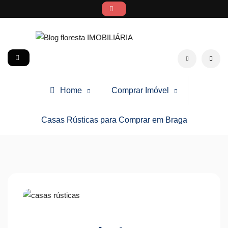
Skip
to
content
Blog floresta IMOBILIÁRIA
social
Search
Home
Comprar Imóvel
Casas Rústicas para Comprar em Braga