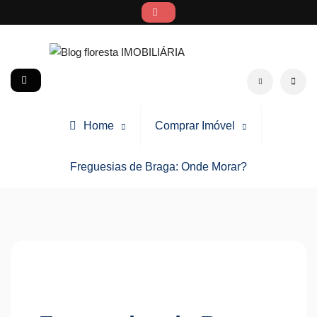
Skip
to
content
Blog floresta IMOBILIÁRIA
social
Search
Home
Comprar Imóvel
Freguesias de Braga: Onde Morar?