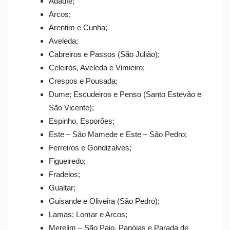
Adaúfe;
Arcos;
Arentim e Cunha;
Aveleda;
Cabreiros e Passos (São Julião);
Celeirós, Aveleda e Vimieiro;
Crespos e Pousada;
Dume; Escudeiros e Penso (Santo Estevão e
São Vicente);
Espinho, Esporões;
Este – São Mamede e Este – São Pedro;
Ferreiros e Gondizalves;
Figueiredo;
Fradelos;
Gualtar;
Guisande e Oliveira (São Pedro);
Lamas; Lomar e Arcos;
Merelim – São Paio, Panóias e Parada de