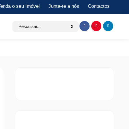
enda o seu Imóvel
Junta-te a nós
Contactos
Search
Item
Item
Item
for:
de
de
de
menu
menu
menu