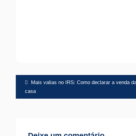
Navegação
Mais valias no IRS: Como declarar a venda d
de
casa
artigos
Deixe um comentário