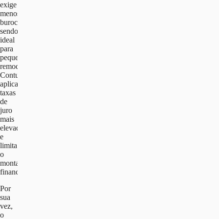
exige
menos
burocracia,
sendo
ideal
para
pequenas
remodelações.
Contudo,
aplica
taxas
de
juro
mais
elevadas
e
limita
o
montante
financiado.
Por
sua
vez,
o