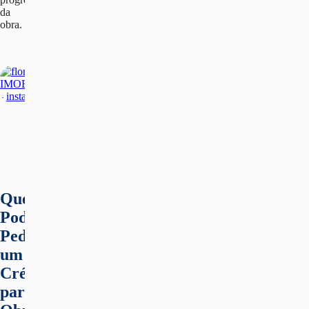
da
obra.
Quem
Pode
Pedir
um
Crédito
para