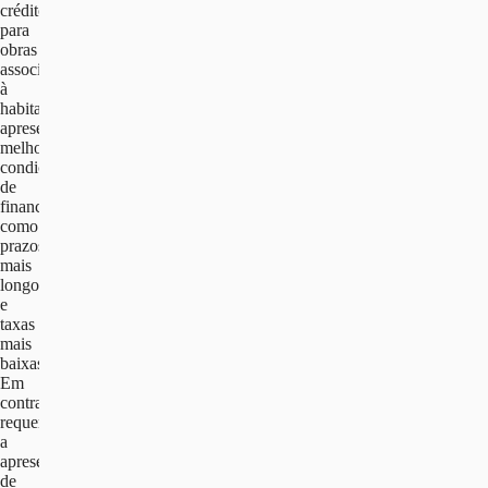
crédito
para
obras
associado
à
habitação
apresenta
melhores
condições
de
financiamento,
como
prazos
mais
longos
e
taxas
mais
baixas.
Em
contrapartida,
requer
a
apresentação
de