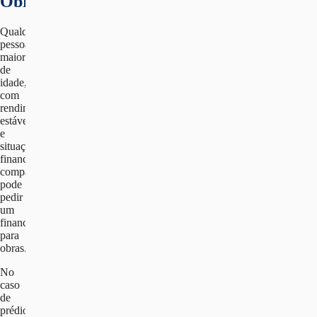
Obras?
Qualquer
pessoa
maior
de
idade,
com
rendimentos
estáveis
e
situação
financeira
compatível,
pode
pedir
um
financiamento
para
obras.
No
caso
de
prédios