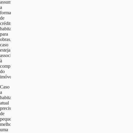
assumir
a
forma
de
crédito
habitação
para
obras,
caso
esteja
associado
à
compra
do
imóvel.
Caso
a
habitação
atual
precise
de
pequenas
melhorias,
uma