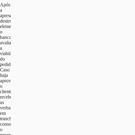
Após
a
apresentação
destes
elementos,
o
banco
avalia
a
viabilidade
do
pedido.
Caso
haja
aprovação,
o
cliente
recebe
as
verbas
em
tranches,
consoante
o
progresso