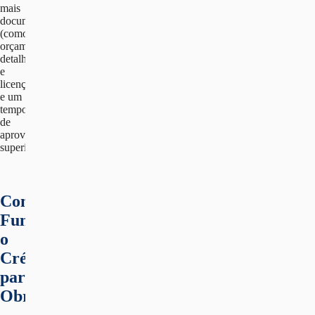
mais
documentos
(como
orçamentos
detalhados
e
licenças)
e um
tempo
de
aprovação
superior.
Como
Funciona
o
Crédito
para
Obras?