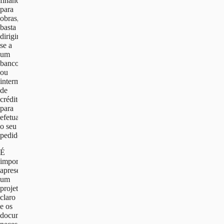
financiamento
para
obras,
basta
dirigir-
se a
um
banco
ou
intermediário
de
crédito
para
efetuar
o seu
pedido.
É
importante
apresentar
um
projeto
claro
e os
documentos