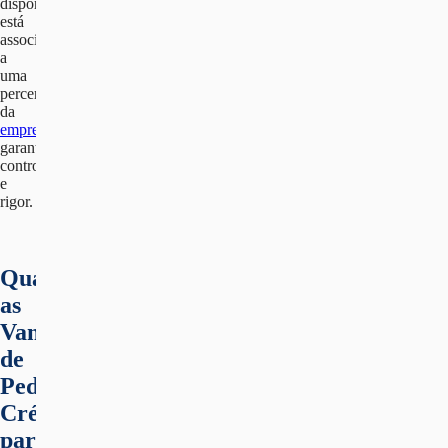
disponibilizado
está
associado
a
uma
percentagem
da
empreitada
,
garantindo
controlo
e
rigor.
Quais
as
Vantagens
de
Pedir
Crédito
para