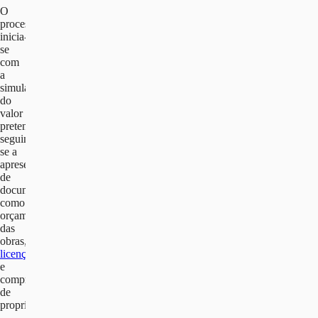
O
processo
inicia-
se
com
a
simulação
do
valor
pretendido,
seguindo-
se a
apresentação
de
documentos
como
orçamentos
das
obras,
licenças
e
comprovativos
de
propriedade.