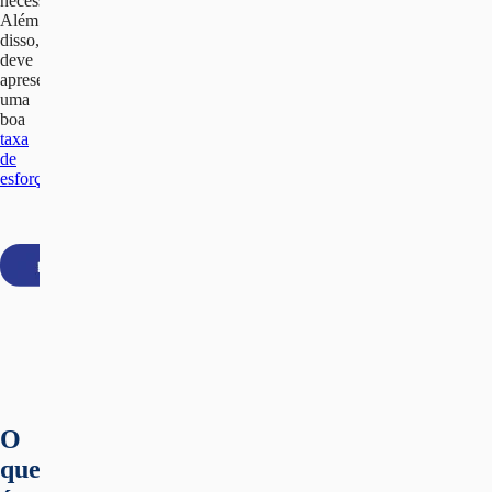
necessários.
Além
disso,
deve
apresentar
uma
boa
taxa
de
esforço
.
O
que