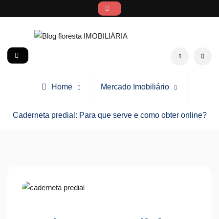
Skip
to
content
Blog floresta IMOBILIÁRIA
social
Search
Home
Mercado Imobiliário
Caderneta predial: Para que serve e como obter online?