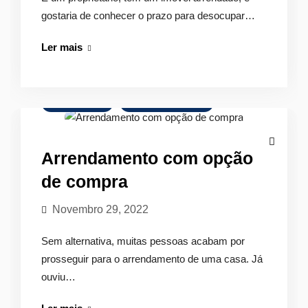
gostaria de conhecer o prazo para desocupar…
Qual
Ler mais
o
prazo
para
Arrendamento
Mercado Imobiliário
o
inquilino
desocupar
Arrendamento com opção
um
de compra
imóvel
vendido?
Novembro 29, 2022
Sem alternativa, muitas pessoas acabam por
prosseguir para o arrendamento de uma casa. Já
ouviu…
Arrendamento