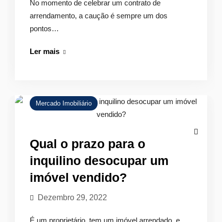
No momento de celebrar um contrato de
arrendamento, a caução é sempre um dos
pontos…
Caução
Ler mais
no
arrendamento:
Para
que
Mercado Imobiliário
serve
e
quando
Qual o prazo para o
é
inquilino desocupar um
devolvida
imóvel vendido?
Dezembro 29, 2022
É um proprietário, tem um imóvel arrendado, e