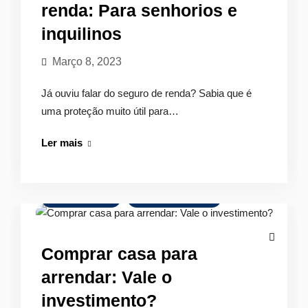
renda: Para senhorios e
inquilinos
Março 8, 2023
Já ouviu falar do seguro de renda? Sabia que é
uma proteção muito útil para…
Seguro
Ler mais
de
proteção
de
Comprar Imóvel
Mercado Imobiliário
renda:
Para
senhorios
Comprar casa para
e
arrendar: Vale o
inquilinos
investimento?