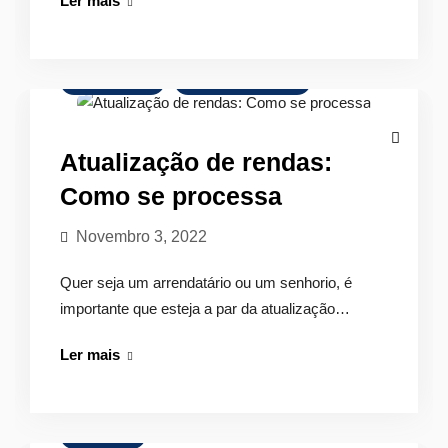
Ler mais
com
opção
de
Arrendamento
Mercado Imobiliário
compra
Atualização de rendas:
Como se processa
Novembro 3, 2022
Quer seja um arrendatário ou um senhorio, é
importante que esteja a par da atualização…
Atualização
Ler mais
de
rendas:
Como
Legislação