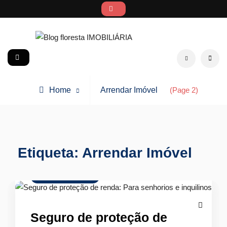
Skip
to
content
Blog floresta IMOBILIÁRIA
social
Search
Posts
Home
Arrendar Imóvel
(Page 2)
tagged
Etiqueta:
Arrendar Imóvel
Mercado Imobiliário
Seguro de proteção de