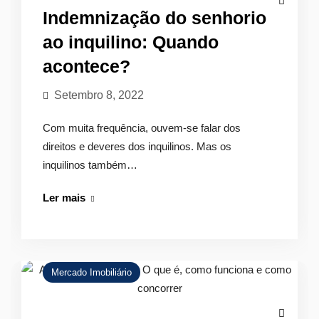
Indemnização do senhorio
ao inquilino: Quando
acontece?
Setembro 8, 2022
Com muita frequência, ouvem-se falar dos
direitos e deveres dos inquilinos. Mas os
inquilinos também…
Indemnização
Ler mais
do
senhorio
ao
inquilino:
Mercado Imobiliário
Quando
acontece?