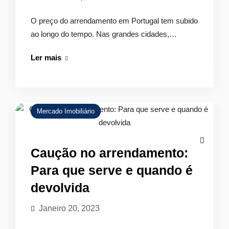
O preço do arrendamento em Portugal tem subido
ao longo do tempo. Nas grandes cidades,…
Arrendamento
Ler mais
apoiado:
Programas
a
que
Mercado Imobiliário
se
pode
candidatar
Caução no arrendamento:
Para que serve e quando é
devolvida
Janeiro 20, 2023