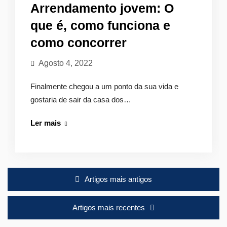
Arrendamento jovem: O
que é, como funciona e
como concorrer
Agosto 4, 2022
Finalmente chegou a um ponto da sua vida e
gostaria de sair da casa dos…
Arrendamento
Ler mais
jovem:
O
que
Navegação
é,
Artigos mais antigos
como
de
funciona
artigos
Artigos mais recentes
e