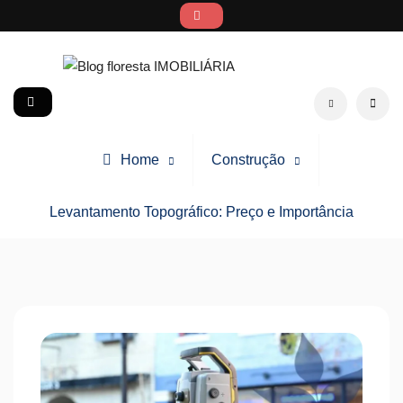
Skip
to
content
Blog floresta IMOBILIÁRIA
social
Search
Home
Construção
Levantamento Topográfico: Preço e Importância