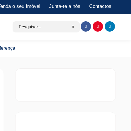
enda o seu Imóvel
Junta-te a nós
Contactos
Search
Item
Item
Item
for:
de
de
de
menu
menu
menu
iferença