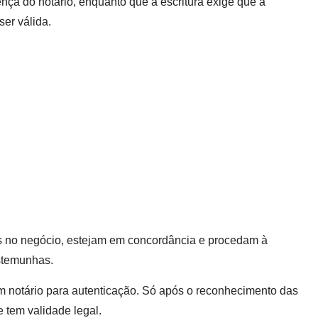
ça do notário, enquanto que a escritura exige que a
ser válida.
s no negócio, estejam em concordância e procedam à
stemunhas.
 notário para autenticação.
Só após o reconhecimento das
e tem validade legal.