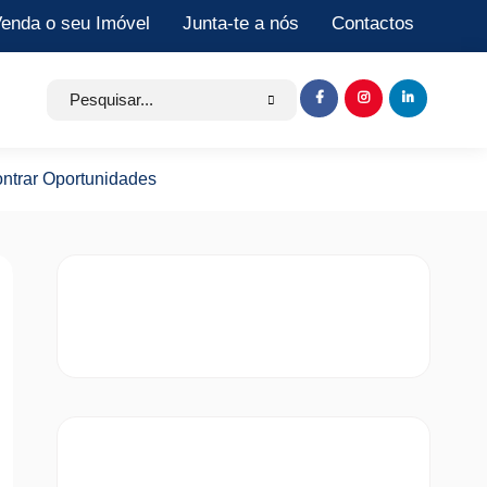
enda o seu Imóvel
Junta-te a nós
Contactos
Search
Item
Item
Item
for:
de
de
de
menu
menu
menu
trar Oportunidades