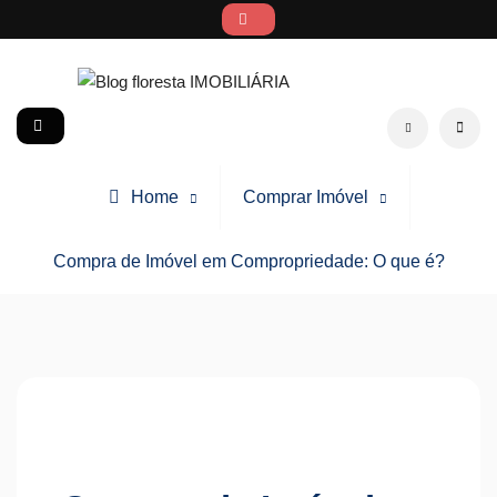
Skip
to
content
Blog floresta IMOBILIÁRIA
social
Search
Home
Comprar Imóvel
Compra de Imóvel em Compropriedade: O que é?