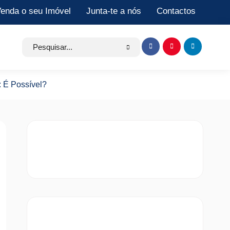
enda o seu Imóvel
Junta-te a nós
Contactos
Search
Item
Item
Item
for:
de
de
de
menu
menu
menu
 É Possível?