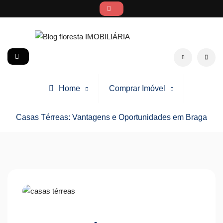
Skip
to
content
Blog floresta IMOBILIÁRIA
social
Search
Home
Comprar Imóvel
Casas Térreas: Vantagens e Oportunidades em Braga