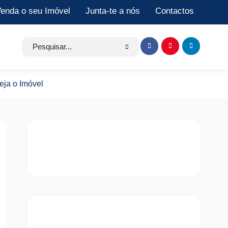
enda o seu Imóvel
Junta-te a nós
Contactos
Search
Item
Item
Item
for:
de
de
de
menu
menu
menu
eja o Imóvel