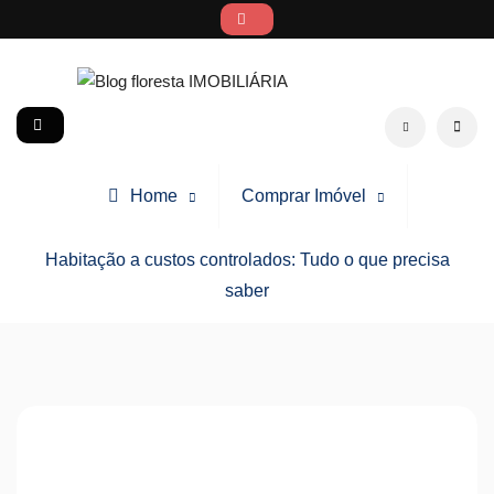
Skip
to
content
Blog floresta IMOBILIÁRIA
social
Search
Home
Comprar Imóvel
Habitação a custos controlados: Tudo o que precisa
saber