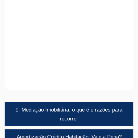
Navegação
Mediação Imobiliária: o que é e razões para
de
recorrer
artigos
Amortização Crédito Habitação: Vale a Pena?