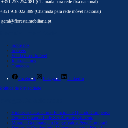
+351 253 254 081 (Chamada para rede fixa nacional)
+351 918 022 389 (Chamada para rede móvel nacional)
geral@florestaimobiliaria.pt
floresta Imobiliária
Sobre nós
Imóveis
Venda o seu Imóvel
Junta-te a nós
Contactos
Facebook
Instagram
LinkedIn
Política de Privacidade
Artigos Relacionados
Hipotecar Casa: Como Funciona e Quando Compensa
Duplex: Quando Pode Ser Bom Investimento
Moradia Geminada em Braga: Vale a Pena Comprar?
Seguro de Condomínio: Vantagens e o que Diz a Lei