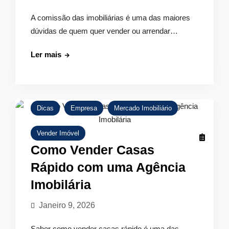
A comissão das imobiliárias é uma das maiores
dúvidas de quem quer vender ou arrendar…
Comissão
Ler mais
das
Imobiliárias:
O
que
Dicas
Empresa
Mercado Imobiliário
Saber
Vender Imóvel
Como Vender Casas
Rápido com uma Agência
Imobilária
Janeiro 9, 2026
Saber como vender casas rápido é uma das