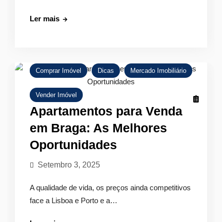
Imobiliárias
Ler mais
em
Braga:
Como
Escolher
Comprar Imóvel
Dicas
Mercado Imobiliário
a
Vender Imóvel
Melhor
para
Apartamentos para Venda
Si
em Braga: As Melhores
Oportunidades
Setembro 3, 2025
A qualidade de vida, os preços ainda competitivos
face a Lisboa e Porto e a…