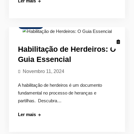
Apartamentos
Ler mais
para
Venda
em
Legislação
Braga:
As
Melhores
Habilitação de Herdeiros: O
Oportunidades
Guia Essencial
Novembro 11, 2024
A habilitação de herdeiros é um documento
fundamental no processo de heranças e
partilhas. Descubra…
Habilitação
Ler mais
de
Herdeiros: