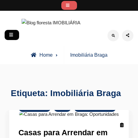
Skip
to
content
Blog floresta IMOBILIÁRIA
social
Search
Posts
Home
Imobiliária Braga
tagged
Etiqueta:
Imobiliária Braga
Arrendamento
Dicas
Mercado Imobiliário
Casas para Arrendar em