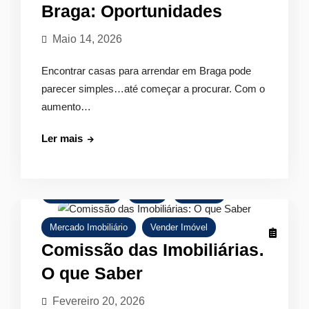
Braga: Oportunidades
Maio 14, 2026
Encontrar casas para arrendar em Braga pode
parecer simples…até começar a procurar. Com o
aumento…
Casas
Ler mais
para
Arrendar
em
Comprar Imóvel
Dicas
Empresa
Braga:
Oportunidades
Mercado Imobiliário
Vender Imóvel
Comissão das Imobiliárias:
O que Saber
Fevereiro 20, 2026