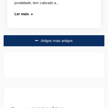
jovialidade, tem cativado a…
Freguesias
Ler mais
de
Braga:
Onde
Navegação
Morar?
Artigos mais antigos
de
artigos