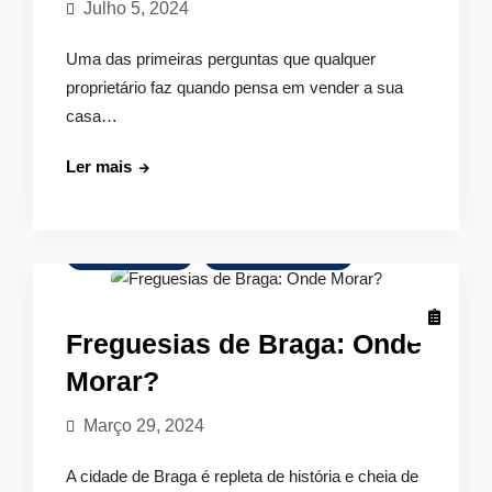
Julho 5, 2024
Uma das primeiras perguntas que qualquer
proprietário faz quando pensa em vender a sua
casa…
Quanto
Ler mais
vale
a
minha
Comprar Imóvel
Mercado Imobiliário
casa?
Freguesias de Braga: Onde
Morar?
Março 29, 2024
A cidade de Braga é repleta de história e cheia de