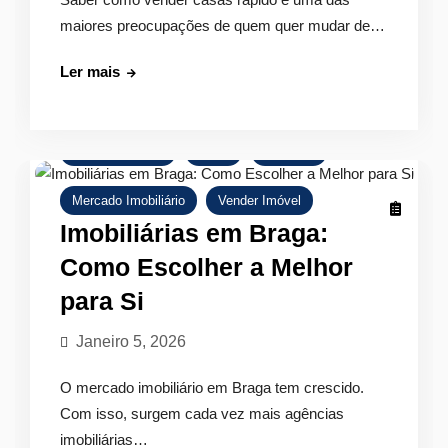
maiores preocupações de quem quer mudar de…
Como
Ler mais
Vender
Casas
Rápido
Comprar Imóvel
Dicas
Empresa
com
uma
Mercado Imobiliário
Vender Imóvel
Agência
Imobiliárias em Braga:
Imobilária
Como Escolher a Melhor
para Si
Janeiro 5, 2026
O mercado imobiliário em Braga tem crescido.
Com isso, surgem cada vez mais agências
imobiliárias…