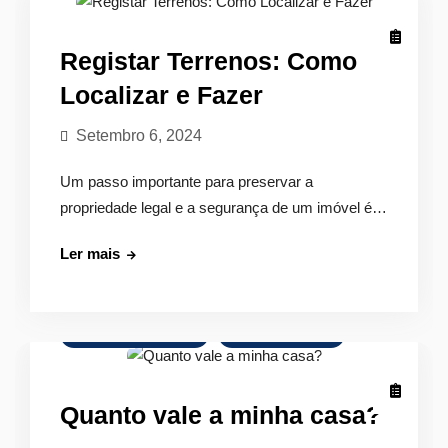
Guia
Essencial
para
Registar Terrenos: Como
Portugueses
Localizar e Fazer
Setembro 6, 2024
Um passo importante para preservar a
propriedade legal e a segurança de um imóvel é…
Registar
Ler mais
Terrenos:
Como
Localizar
Avaliação de Imóveis
Crédito Habitação
e
Fazer
Quanto vale a minha casa?