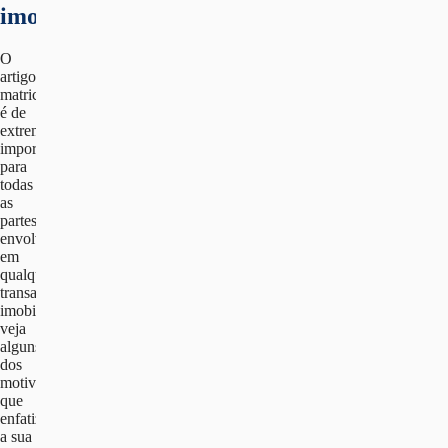
imobiliária?
O
artigo
matricial
é de
extrema
importância
para
todas
as
partes
envolvidas
em
qualquer
transação
imobiliária,
veja
alguns
dos
motivos
que
enfatizam
a sua