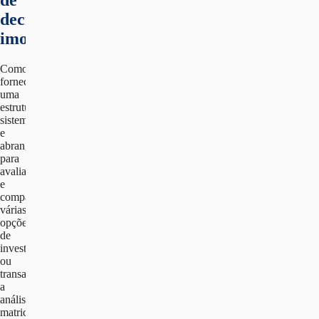
decisão
imobiliária
Como
fornece
uma
estrutura
sistemática
e
abrangente
para
avaliar
e
comparar
várias
opções
de
investimento
ou
transações,
a
análise
matricial