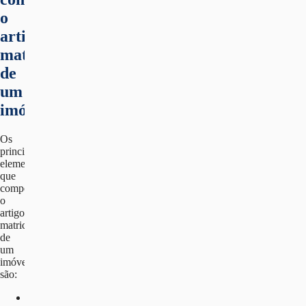
o
artigo
matricial
de
um
imóvel?
Os
principais
elementos
que
compõem
o
artigo
matricial
de
um
imóvel
são:
Descrição