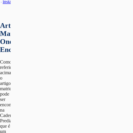
Artigo
Matricial:
Onde
Encontrar?
Como
referido
acima,
o
artigo
matricial
pode
ser
encontrado
na
Caderneta
Predial,
que é
um