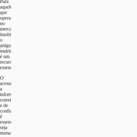
Para
aqueles
que
operam
no
mercado
imobiliário,
o
artigo
matricial
é um
recurso
essencial.
O
acesso
a
informações
corretas
e de
confiança
é
essencial,
seja
numa