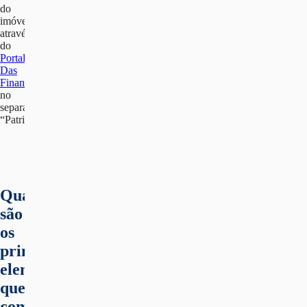
do
imóvel
através
do
Portal
Das
Finanças
no
separador
“Património”.
Quais
são
os
principais
elementos
que
compõem