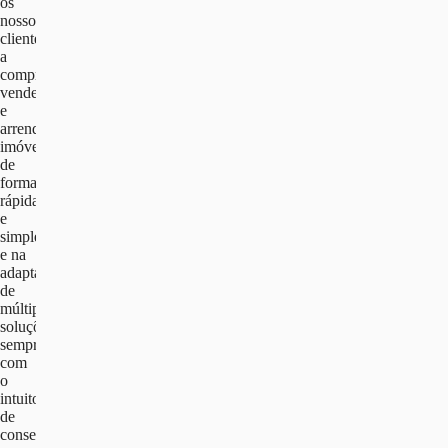
os
nossos
clientes
a
comprar,
vender
e
arrendar
imóveis
de
forma
rápida
e
simples
e na
adaptação
de
múltiplas
soluções,
sempre
com
o
intuito
de
conseguir