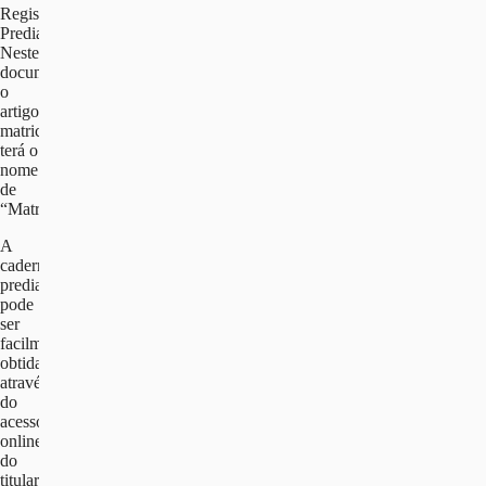
Registo
Predial.
Neste
documento
o
artigo
matricial
terá o
nome
de
“Matriz”.
A
caderneta
predial
pode
ser
facilmente
obtida
através
do
acesso
online
do
titular