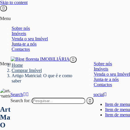
Skip to content
Menu
Sobre nós
Imóveis
Venda o seu Imóvel
Junta-te a nós
Contactos
Menu
Sobre nós
Home
Blog floresta IMOBILIÁRIA
Imóveis
Comprar Imóvel
Venda o seu Imóvel
Artigo Matricial: O que é e como
Junta-te a nós
saber
Contactos
Search
social
Search for:
Item de menu
Artigo
Item de menu
Item de menu
Matricial:
O