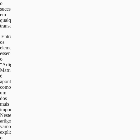
o
sucesso
em
qualquer
transação.
Entre
os
elementos
essenciais,
o
“Artigo
Matricial”
é
apontado
como
um
dos
mais
importantes.
Neste
artigo,
vamos
explicar
o