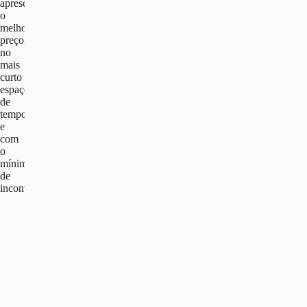
apresentar
o
melhor
preço,
no
mais
curto
espaço
de
tempo
e
com
o
mínimo
de
inconvenientes.