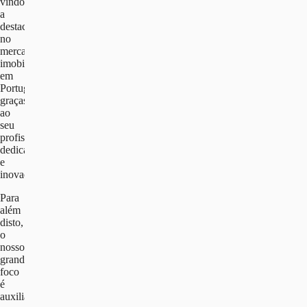
vindo
a
destacar
no
mercado
imobiliário
em
Portugal
graças
ao
seu
profissionalismo,
dedicação
e
inovação.
Para
além
disto,
o
nosso
grande
foco
é
auxiliar