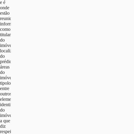
e é
onde
estão
reunidas
informações
como
titulares
do
imóvel,
localização
do
prédio,
áreas
do
imóvel,
tipologia
entre
outros
elementos
identificativos
do
imóvel
a que
diz
respeito.