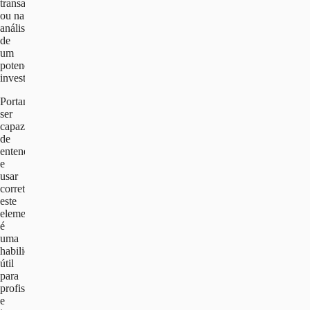
transação
ou na
análise
de
um
potencial
investimento.
Portanto,
ser
capaz
de
entender
e
usar
corretamente
este
elemento
é
uma
habilidade
útil
para
profissionais
e