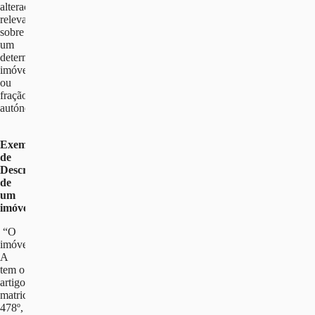
alterações
relevantes
sobre
um
determinado
imóvel
ou
fração
autónoma.
Exemplo
de
Descrição
de
um
imóvel:
“O
imóvel
A
tem o
artigo
matricial
478º,