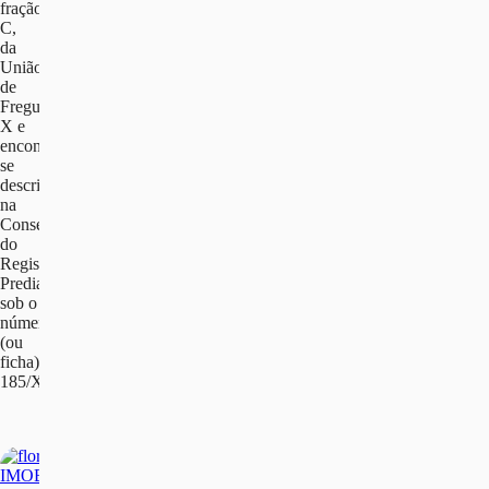
fração
C,
da
União
de
Freguesias
X e
encontra-
se
descrito
na
Conservatória
do
Registo
Predial
sob o
número
(ou
ficha)
185/X.”