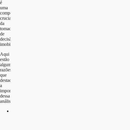
é
uma
componente
crucial
da
tomada
de
decisão
imobiliária.
Aqui
estão
algumas
razões
que
destacam
a
importância
dessa
análise:
Avaliação
Completa
do
Imóvel;