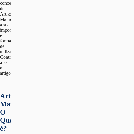
conceito
de
Artigo
Matricial,
a sua
importância
e
formas
de
utilização.
Continue
a ler
o
artigo.
Artigo
Matricial:
O
Que
é?