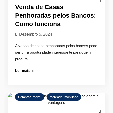
Menos
Venda de Casas
Penhoradas pelos Bancos:
Como funciona
Dezembro 5, 2024
A venda de casas penhoradas pelos bancos pode
ser uma oportunidade interessante para quem
procura…
Venda
Ler mais
de
Casas
Penhoradas
pelos
Comprar Imóvel
Mercado Imobiliário
Bancos:
Como