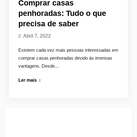
funcionam
Comprar casas
e
penhoradas: Tudo o que
vantagens
precisa de saber
Abril 7, 2022
Existem cada vez mais pessoas interessadas em
comprar casas penhoradas devido às imensas
vantagens. Desde…
Comprar
Ler mais
casas
penhoradas:
Tudo
o
que
precisa
de