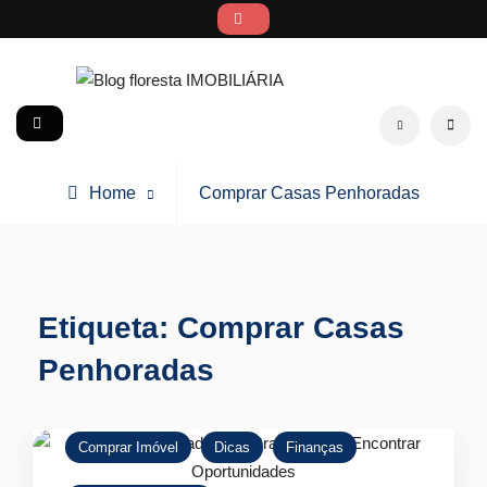
Skip
to
content
Blog floresta IMOBILIÁRIA
social
Search
Posts
Home
Comprar Casas Penhoradas
tagged
Etiqueta:
Comprar Casas
Penhoradas
Comprar Imóvel
Dicas
Finanças