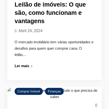
funciona
Leilão de imóveis: O que
são, como funcionam e
vantagens
Abril 24, 2024
O mercado imobiliário tem várias oportunidades e
desafios para quem quer comprar casa. O
leilão…
Leilão
Ler mais
de
imóveis:
O
que
Comprar Imóvel
Finanças
são,
como