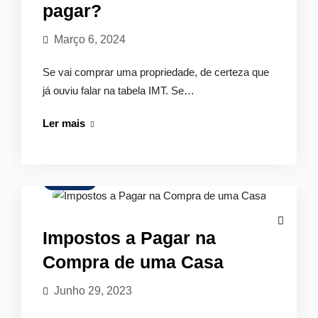
pagar?
Março 6, 2024
Se vai comprar uma propriedade, de certeza que
já ouviu falar na tabela IMT. Se…
Tabela
Ler mais
IMT:
Quanto
vou
Finanças
pagar?
Impostos a Pagar na
Compra de uma Casa
Junho 29, 2023