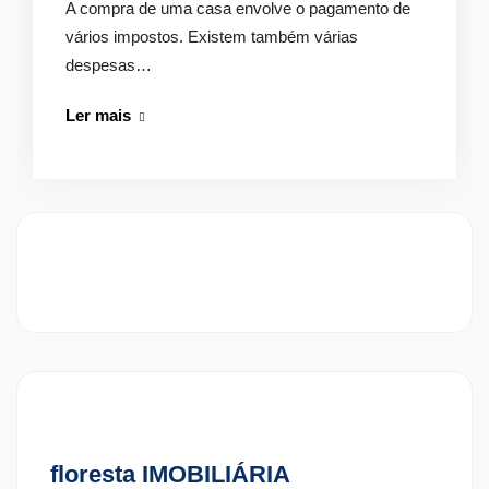
A compra de uma casa envolve o pagamento de
vários impostos. Existem também várias
despesas…
Impostos
Ler mais
a
Pagar
na
Compra
de
uma
Casa
floresta IMOBILIÁRIA