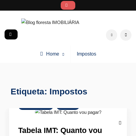
Skip
to
content
Blog floresta IMOBILIÁRIA
social
Search
Posts
Home
Impostos
tagged
Etiqueta:
Impostos
Comprar Imóvel
Finanças
Tabela IMT: Quanto vou