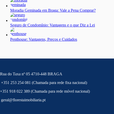
Moradia Geminada em Braga: Vale a Pena Comprar?
Seguro de Condomínio: Vantagens e o que Diz a Lei
Penthouse: Vantagens, Preços e Cuidados
Rua do Taxa nº 05 4710-448 BRAGA
+351 253 254 081 (Chamada para rede fixa nacional)
+351 918 022 389 (Chamada para rede móvel nacional)
geral@florestaimobiliaria.pt
floresta Imobiliária