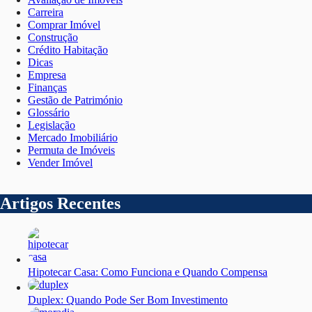
Carreira
Comprar Imóvel
Construção
Crédito Habitação
Dicas
Empresa
Finanças
Gestão de Património
Glossário
Legislação
Mercado Imobiliário
Permuta de Imóveis
Vender Imóvel
Artigos Recentes
Hipotecar Casa: Como Funciona e Quando Compensa
Duplex: Quando Pode Ser Bom Investimento