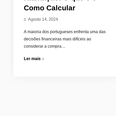
Como Calcular
Agosto 14, 2024
A maioria dos portugueses enfrenta uma das
decisões financeiras mais difíceis ao
considerar a compra…
Spread
Ler mais
no
Crédito
Habitação:
O
que
é
e