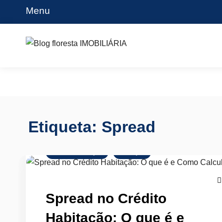
Skip
Menu
to
content
Blog floresta IMOBILIÁRIA
Etiqueta:
Spread
Crédito Habitação
Finanças
Spread no Crédito
Habitação: O que é e