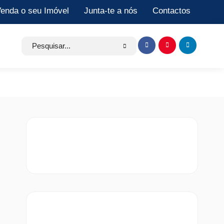
enda o seu Imóvel
Junta-te a nós
Contactos
Search
Item
Item
Item
for:
de
de
de
menu
menu
menu