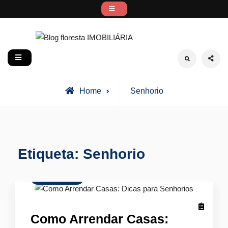
Skip
to
content
Blog floresta IMOBILIÁRIA
social
Search
Posts
Home
Senhorio
tagged
Etiqueta:
Senhorio
Arrendamento
Como Arrendar Casas: