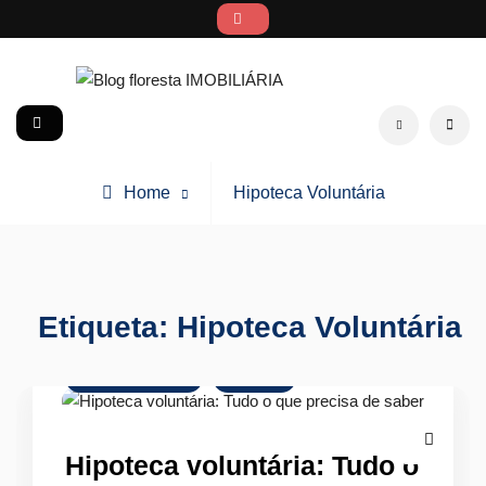
Skip
to
content
Blog floresta IMOBILIÁRIA
social
Search
Posts
Home
Hipoteca Voluntária
tagged
Etiqueta:
Hipoteca Voluntária
Crédito Habitação
Finanças
Hipoteca voluntária: Tudo o