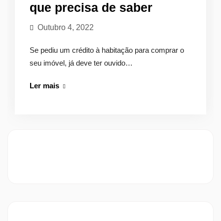
que precisa de saber
Outubro 4, 2022
Se pediu um crédito à habitação para comprar o
seu imóvel, já deve ter ouvido…
Hipoteca
Ler mais
voluntária:
Tudo
o
que
precisa
de
saber