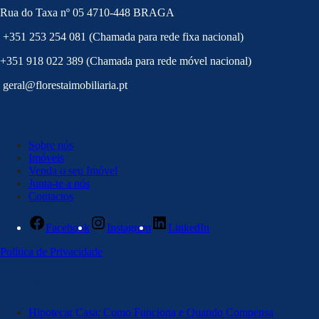
Rua do Taxa nº 05 4710-448 BRAGA
+351 253 254 081 (Chamada para rede fixa nacional)
+351 918 022 389 (Chamada para rede móvel nacional)
geral@florestaimobiliaria.pt
floresta Imobiliária
Sobre nós
Imóveis
Venda o seu Imóvel
Junta-te a nós
Contactos
Facebook
Instagram
LinkedIn
Política de Privacidade
Artigos Relacionados
Hipotecar Casa: Como Funciona e Quando Compensa