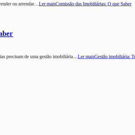
 vender ou arrendar…
Ler mais
Comissão das Imobiliárias: O que Saber
saber
ias precisam de uma gestão imobiliária…
Ler mais
Gestão imobiliária: T