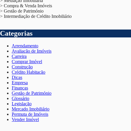
> Mediação Imobiliária
> Compra & Venda Imóveis
> Gestão de Património
> Intermediação de Crédito Imobiliário
Categorias
Arrendamento
Avaliação de Imóveis
Carreira
Comprar Imóvel
Construção
Crédito Habitação
Dicas
Empresa
Finanças
Gestão de Património
Glossário
Legislação
Mercado Imobiliário
Permuta de Imóveis
Vender Imóvel