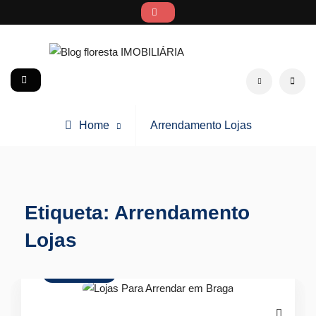
Skip
to
content
Blog floresta IMOBILIÁRIA
social
Search
Posts
Home
Arrendamento Lojas
tagged
Etiqueta:
Arrendamento
Lojas
Arrendamento