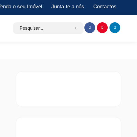
enda o seu Imóvel
Junta-te a nós
Contactos
Search
Item
Item
Item
for:
de
de
de
menu
menu
menu