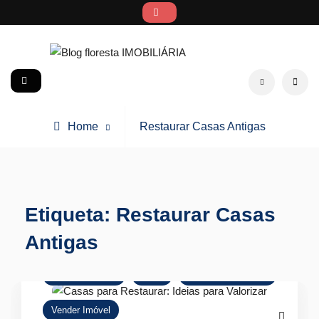
Skip
to
content
Blog floresta IMOBILIÁRIA
social
Search
Posts
Home
Restaurar Casas Antigas
tagged
Etiqueta:
Restaurar Casas
Antigas
Comprar Imóvel
Dicas
Mercado Imobiliário
Vender Imóvel