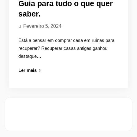
Guia para tudo o que quer
saber.
Fevereiro 5, 2024
Está a pensar em comprar casa em ruínas para
recuperar? Recuperar casas antigas ganhou
destaque…
Recuperar
Ler mais
Casas
Antigas:
Guia
para
tudo
o
que
quer