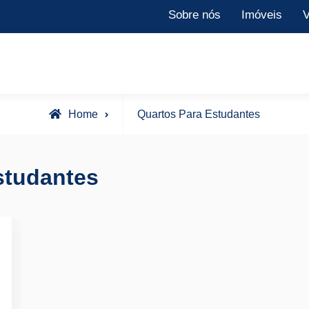
Sobre nós
Imóveis
V
Posts
Home
Quartos Para Estudantes
tagged
studantes