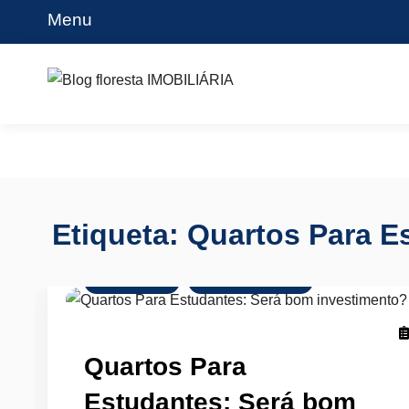
Skip
Menu
to
content
Blog floresta IMOBILIÁRIA
Etiqueta:
Quartos Para E
Arrendamento
Mercado Imobiliário
Quartos Para
Estudantes: Será bom