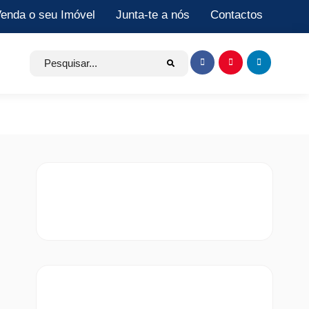
enda o seu Imóvel
Junta-te a nós
Contactos
Search
Item
Item
Item
for:
de
de
de
menu
menu
menu