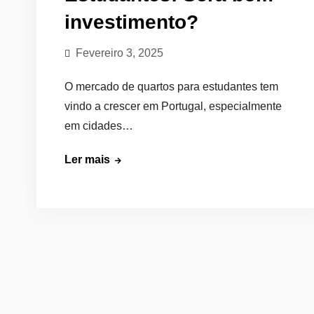
investimento?
Fevereiro 3, 2025
O mercado de quartos para estudantes tem
vindo a crescer em Portugal, especialmente
em cidades…
Quartos
Ler mais
Para
Estudantes:
Será
bom
investimento?