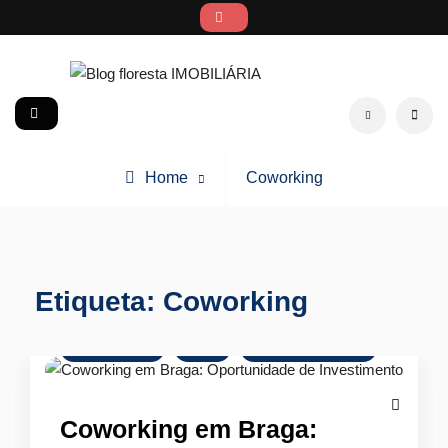
Skip
to
content
Blog floresta IMOBILIÁRIA
social
Search
Posts
Home
Coworking
tagged
Etiqueta:
Coworking
Arrendamento
Dicas
Mercado Imobiliário
Coworking em Braga: