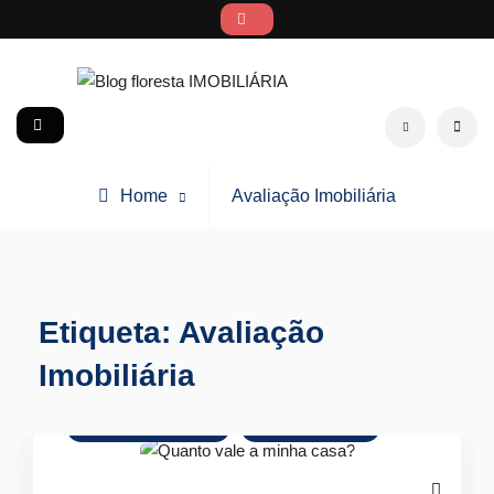
Skip
to
content
Blog floresta IMOBILIÁRIA
social
Search
Posts
Home
Avaliação Imobiliária
tagged
Etiqueta:
Avaliação
Imobiliária
Avaliação de Imóveis
Crédito Habitação