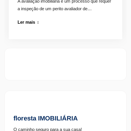
A avaliação imobiliária é um processo que requer
a inspeção de um perito avaliador de…
Avaliação
Ler mais
Imobiliária:
Tudo
o
que
precisa
de
saber
floresta IMOBILIÁRIA
O caminho seguro para a sua casa!