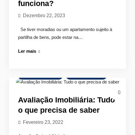
funciona?
Dezembro 22, 2023
Se tiver moradias ou um apartamento sujeito à
partilha de bens, pode estar na…
Avaliação
Ler mais
Imobiliária
nas
Partilhas
Avaliação de Imóveis
Mercado Imobiliário
de
Bens.
Como
Avaliação Imobiliária: Tudo
funciona?
o que precisa de saber
Fevereiro 23, 2022