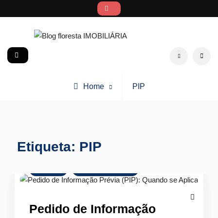
Skip
to
content
Blog floresta IMOBILIÁRIA
social
Search
Posts
Home
PIP
tagged
Etiqueta:
PIP
Glossário
Mercado Imobiliário
Pedido de Informação