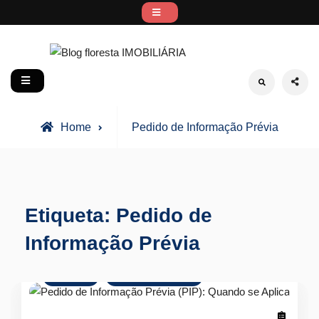
Skip
to
content
Blog floresta IMOBILIÁRIA
social
Search
Posts
Home
Pedido de Informação Prévia
tagged
Etiqueta:
Pedido de
Informação Prévia
Glossário
Mercado Imobiliário