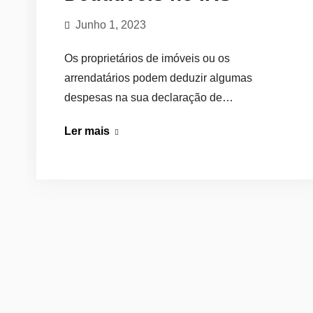
Junho 1, 2023
Os proprietários de imóveis ou os
arrendatários podem deduzir algumas
despesas na sua declaração de…
Despesas
Ler mais
com
Imóveis
Dedutíveis
no
IRS