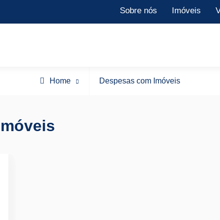
Sobre nós
Imóveis
V
Posts
Home
Despesas com Imóveis
tagged
Imóveis