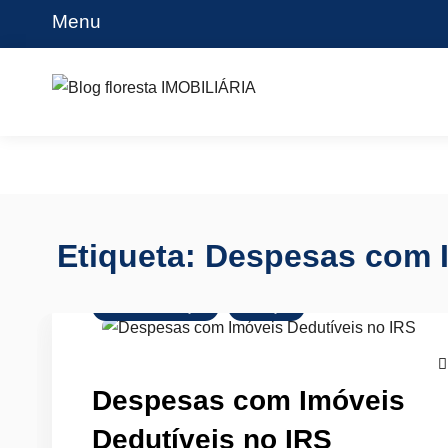
Skip
Menu
to
content
Blog floresta IMOBILIÁRIA
Etiqueta:
Despesas com 
Crédito Habitação
Finanças
Despesas com Imóveis
Dedutíveis no IRS