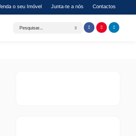
enda o seu Imóvel
Junta-te a nós
Contactos
Search
Item
Item
Item
for:
de
de
de
menu
menu
menu