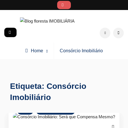
Skip
to
content
Blog floresta IMOBILIÁRIA
social
Search
Posts
Home
Consórcio Imobiliário
tagged
Etiqueta:
Consórcio
Imobiliário
Dicas
Mercado Imobiliário