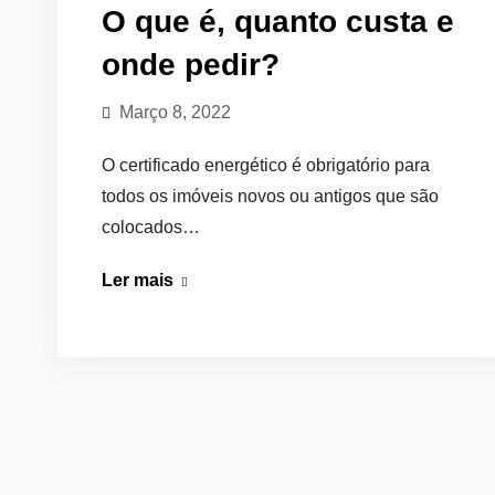
O que é, quanto custa e
onde pedir?
Março 8, 2022
O certificado energético é obrigatório para
todos os imóveis novos ou antigos que são
colocados…
Certificado
Ler mais
energético:
O
que
é,
quanto
custa