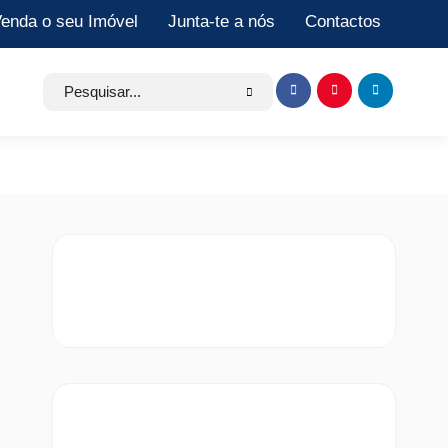
enda o seu Imóvel
Junta-te a nós
Contactos
Search
Item
Item
Item
for:
de
de
de
menu
menu
menu