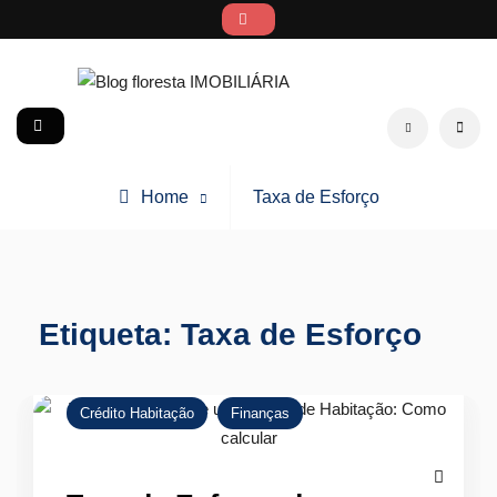
Skip
to
content
Blog floresta IMOBILIÁRIA
social
Search
Posts
Home
Taxa de Esforço
tagged
Etiqueta:
Taxa de Esforço
Crédito Habitação
Finanças