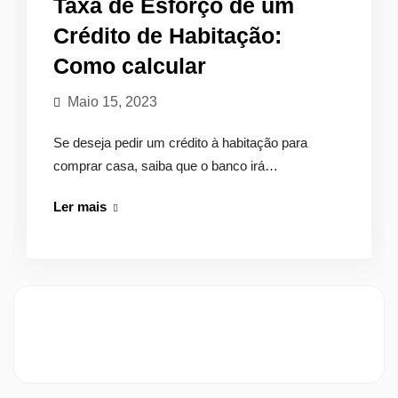
Taxa de Esforço de um
Crédito de Habitação:
Como calcular
Maio 15, 2023
Se deseja pedir um crédito à habitação para
comprar casa, saiba que o banco irá…
Taxa
Ler mais
de
Esforço
de
um
Crédito
de
Habitação:
Como