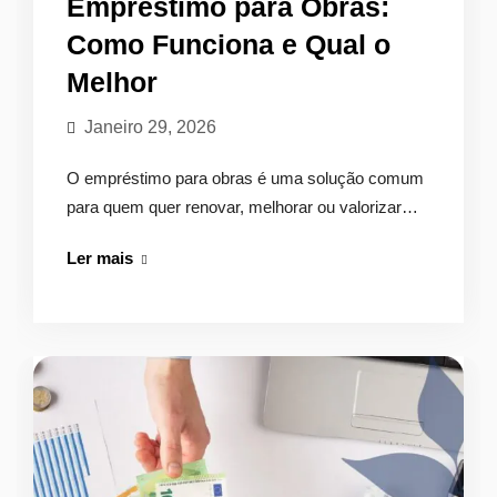
Empréstimo para Obras:
Como Funciona e Qual o
Melhor
Janeiro 29, 2026
O empréstimo para obras é uma solução comum
para quem quer renovar, melhorar ou valorizar…
Empréstimo
Ler mais
para
Obras:
Como
Funciona
e
Qual
o
Melhor