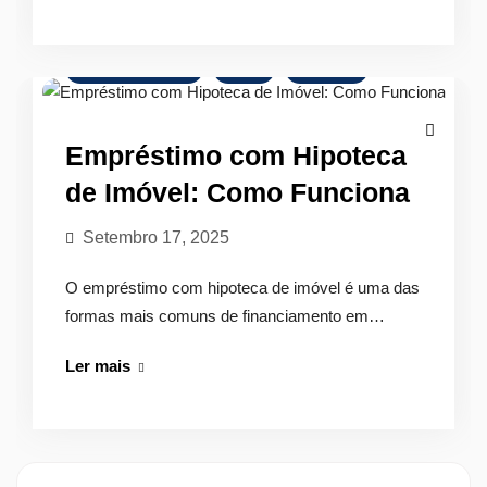
para
Habitação
Jovem:
Crédito Habitação
Dicas
Finanças
Condições
e
Vantagens
Empréstimo com Hipoteca
de Imóvel: Como Funciona
Setembro 17, 2025
O empréstimo com hipoteca de imóvel é uma das
formas mais comuns de financiamento em…
Empréstimo
Ler mais
com
Hipoteca
de
Imóvel: