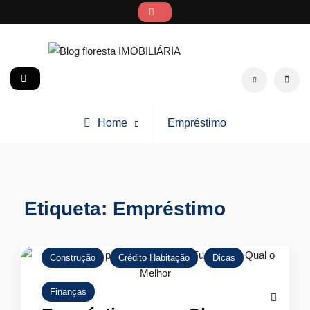
Skip
to
content
Blog floresta IMOBILIÁRIA
social
Search
Posts
Home
Empréstimo
tagged
Etiqueta:
Empréstimo
Construção
Crédito Habitação
Dicas
Finanças