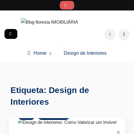
Skip
to
content
Blog floresta IMOBILIÁRIA
social
Search
Posts
Home
Design de Interiores
tagged
Etiqueta:
Design de
Interiores
Dicas
Vender Imóvel