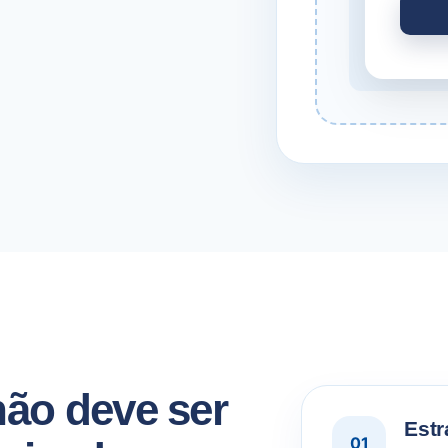
ão deve ser
Estr
01