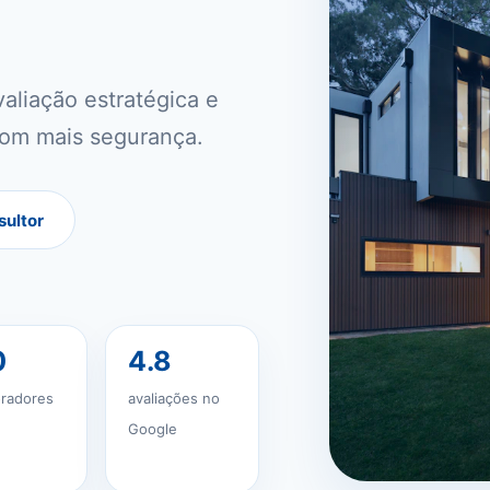
aliação estratégica e
om mais segurança.
sultor
0
4.8
oradores
avaliações no
Google