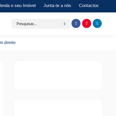
enda o seu Imóvel
Junta-te a nós
Contactos
Search
Item
Item
Item
for:
de
de
de
menu
menu
menu
m direito