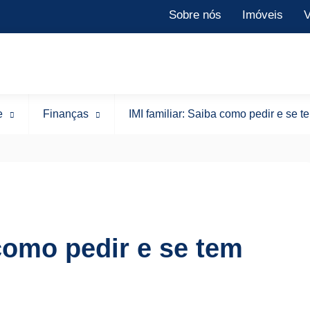
Sobre nós
Imóveis
V
e
Finanças
IMI familiar: Saiba como pedir e se te
 como pedir e se tem