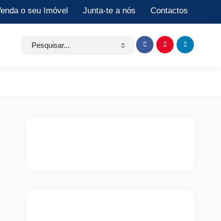
enda o seu Imóvel
Junta-te a nós
Contactos
Search
Item
Item
Item
for:
de
de
de
menu
menu
menu