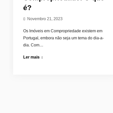
é?
Novembro 21, 2023
Os Imóveis em Compropriedade existem em
Portugal, embora não seja um tema do dia-a-
dia. Com…
Compra
Ler mais
de
Imóvel
em
Compropriedade:
O
que
é?