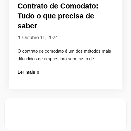
Contrato de Comodato:
Tudo o que precisa de
saber
Outubro 11, 2024
O contrato de comodato é um dos métodos mais
difundidos de empréstimo sem custo de…
Contrato
Ler mais
de
Comodato:
Tudo
o
que
precisa
de