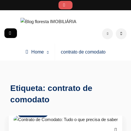
Skip
to
content
Blog floresta IMOBILIÁRIA
social
Search
Posts
Home
contrato de comodato
tagged
Etiqueta:
contrato de
comodato
Arrendamento